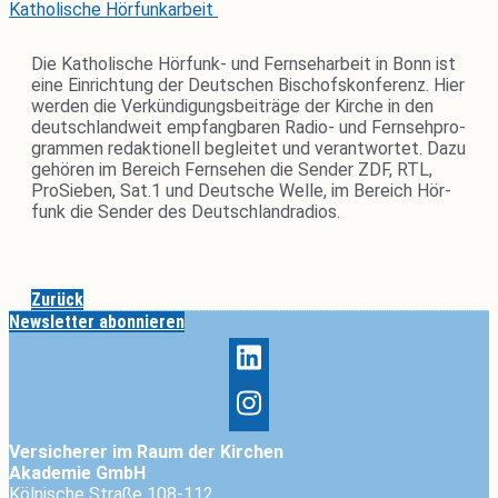
Katho­li­sche Hörfunkarbeit
Die Katho­li­sche Hör­funk- und Fern­seh­ar­beit in Bonn ist
eine Ein­rich­tung der Deut­schen Bischofs­kon­fe­renz. Hier
werden die Ver­kün­di­gungs­bei­träge der Kirche in den
deutsch­land­weit emp­fang­baren Radio- und Fern­seh­pro­
grammen redak­tio­nell begleitet und ver­ant­wortet. Dazu
gehören im Bereich Fern­sehen die Sender ZDF, RTL,
Pro­Sieben, Sat.1 und Deut­sche Welle, im Bereich Hör­
funk die Sender des Deutschlandradios.
Zurück
Newsletter abonnieren
Versicherer im Raum der Kirchen
Akademie GmbH
Kölnische Straße 108-112