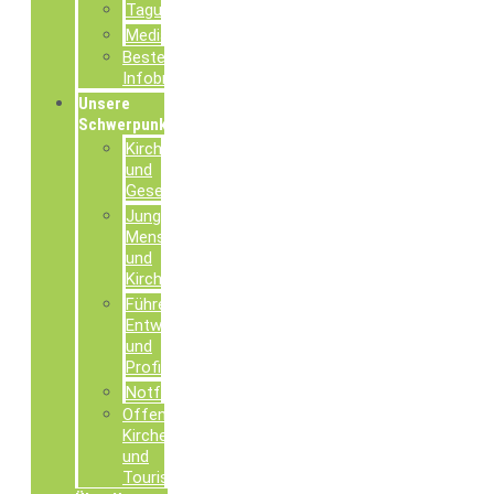
Tagungsdokumentationen
Mediathek
Bestellung
Infobroschüren
Unsere
Schwerpunkte
Kirche
und
Gesellschaft
Junge
Menschen
und
Kirche
Führen,
Entwickeln
und
Profilieren
Notfallseelsorge
Offene
Kirchen
und
Tourismusseelsorge