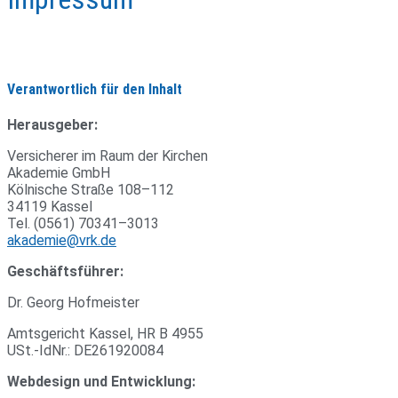
Verantwortlich für den Inhalt
Her­aus­geber:
Ver­si­cherer im Raum der Kir­chen
Aka­demie GmbH
Köl­ni­sche Straße 108–112
34119 Kassel
Tel. (0561) 70341–3013
akademie@vrk.de
Geschäfts­führer:
Dr. Georg Hofmeister
Amts­ge­richt Kassel, HR B 4955
USt.-IdNr.: DE261920084
Web­de­sign und Entwicklung: