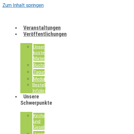
Zum Inhalt springen
Veranstaltungen
Veröffentlichungen
Unsere
kostenlosen
Materialien
Buchpublikationen
Tagungsdokumentationen
Mediathek
Bestellung
Infobroschüren
Unsere
Schwerpunkte
Kirche
und
Gesellschaft