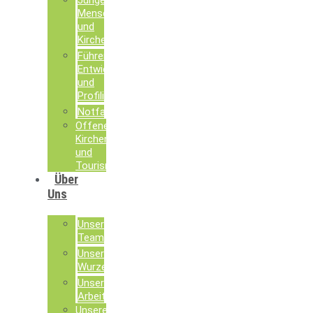
Junge
Menschen
und
Kirche
Führen,
Entwickeln
und
Profilieren
Notfallseelsorge
Offene
Kirchen
und
Tourismusseelsorge
Über
Uns
Unser
Team
Unsere
Wurzeln
Unsere
Arbeit
Unsere