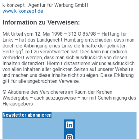
k‑konzept · Agentur für Wer­bung GmbH
www.k‑konzept.de
Infor­ma­tion zu Verweisen:
Mit Urteil vom 12. Mai 1998 – 312 O 85/98 – Haf­tung für
Links – hat das Land­ge­richt Ham­burg ent­schieden, dass man
durch die Anbrin­gung eines Links die Inhalte der gelinkten
Seite ggf. mit zu ver­ant­worten hat. Dies kann nur dadurch
ver­hin­dert werden, dass man sich aus­drück­lich von diesen
Inhalten distan­ziert. Hiermit distan­zieren wir uns aus­drück­lich
von allen Inhalten aller gelinkten Seiten auf unserer Web­site
und machen uns diese Inhalte nicht zu eigen. Diese Erklä­rung
gilt für alle ange­brachten Verweise.
© Aka­demie des Ver­si­che­rers im Raum der Kir­chen
Wie­der­gabe – auch aus­zugs­weise – nur mit Geneh­mi­gung des
Herausgebers
Newsletter abonnieren