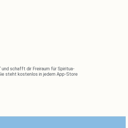
schafft dir Frei­raum für Spi­ri­tua­
Sie steht kos­tenlos in jedem App-Store