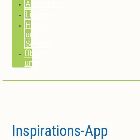
Andachten
Lieder
Hilfe
und
Service
Über
uns
Inspirations-App