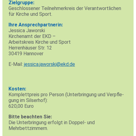
Ziel­gruppe:
Geschlos­sener Teil­neh­mer­kreis der Ver­ant­wort­li­chen
für Kirche und Sport.
Ihre Ansprech­part­nerin:
Jes­sica Jaworski
Kir­chenamt der EKD –
Arbeits­kreis Kirche und Sport
Her­ren­häuser Str. 12
30419 Han­nover
E‑Mail:
jessica.jaworski@ekd.de
Kosten:
Kom­plett­preis pro Person (Unter­brin­gung und Ver­pfle­
gung im Sils­erhof):
620,00 Euro
Bitte beachten Sie:
Die Unter­brin­gung erfolgt in Doppel- und
Mehrbettzimmern.