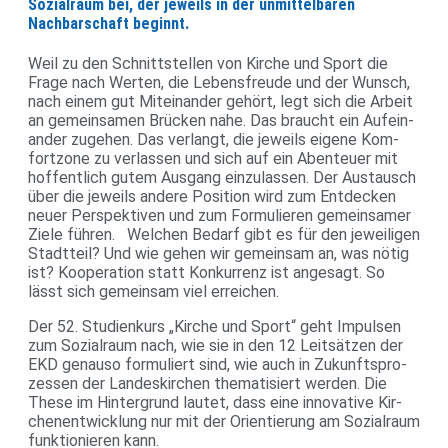
Sozialraum bei, der jeweils in der unmittelbaren
Nachbarschaft beginnt.
Weil zu den Schnitt­stellen von Kirche und Sport die
Frage nach Werten, die Lebens­freude und der Wunsch,
nach einem gut Mit­ein­ander gehört, legt sich die Arbeit
an gemein­samen Brü­cken nahe. Das braucht ein Auf­ein­
ander zugehen. Das ver­langt, die jeweils eigene Kom­
fort­zone zu ver­lassen und sich auf ein Aben­teuer mit
hof­fent­lich gutem Aus­gang ein­zu­lassen. Der Aus­tausch
über die jeweils andere Posi­tion wird zum Ent­de­cken
neuer Per­spek­tiven und zum For­mu­lieren gemein­samer
Ziele führen. Wel­chen Bedarf gibt es für den jewei­ligen
Stadt­teil? Und wie gehen wir gemeinsam an, was nötig
ist? Koope­ra­tion statt Kon­kur­renz ist ange­sagt. So
lässt sich gemeinsam viel erreichen.
Der 52. Stu­di­en­kurs „Kirche und Sport“ geht Impulsen
zum Sozi­al­raum nach, wie sie in den 12 Leit­sätzen der
EKD genauso for­mu­liert sind, wie auch in Zukunfts­pro­
zessen der Lan­des­kir­chen the­ma­ti­siert werden. Die
These im Hin­ter­grund lautet, dass eine inno­va­tive Kir­
chen­ent­wick­lung nur mit der Ori­en­tie­rung am Sozi­al­raum
funk­tio­nieren kann.