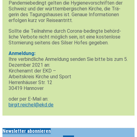
Pan­de­mie­be­dingt gelten die Hygie­ne­vor­schriften der
Schweiz und der würt­tem­ber­gi­schen Kirche, die Trä­
gerin des Tagungs­hauses ist. Genaue Infor­ma­tionen
erfolgen kurz vor Reiseantritt.
Sollte die Teil­nahme durch Corona-bedingte behörd­
liche Ver­bote nicht mög­lich sein, ist eine kos­ten­lose
Stor­nie­rung sei­tens des Silser Hofes gegeben.
Anmel­dung:
Ihre ver­bind­liche Anmel­dung senden Sie bitte bis zum 5.
Dezember 2021 an:
Kir­chenamt der EKD –
Arbeits­kreis Kirche und Sport
Her­ren­häuser Str. 12
30419 Han­nover
oder per E‑Mail an:
birgit.reichel@ekd.de
Newsletter abonnieren