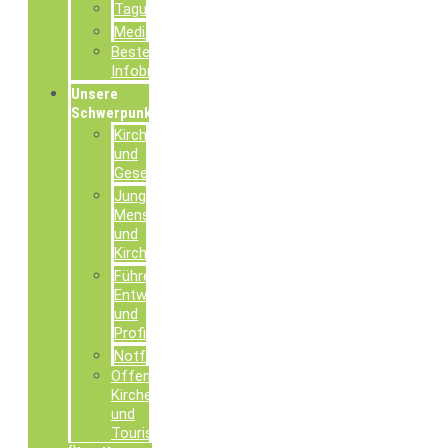
Tagungsdokumentationen
Mediathek
Bestellung
Infobroschüren
Unsere
Schwerpunkte
Kirche
und
Gesellschaft
Junge
Menschen
und
Kirche
Führen,
Entwickeln
und
Profilieren
Notfallseelsorge
Offene
Kirchen
und
Tourismusseelsorge