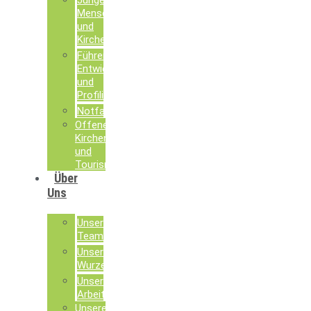
Junge
Menschen
und
Kirche
Führen,
Entwickeln
und
Profilieren
Notfallseelsorge
Offene
Kirchen
und
Tourismusseelsorge
Über
Uns
Unser
Team
Unsere
Wurzeln
Unsere
Arbeit
Unsere