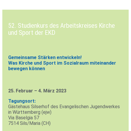
52. Studienkurs des Arbeitskreises Kirche
und Sport der EKD
Gemeinsame Stärken entwickeln!
Was Kirche und Sport im Sozialraum miteinander
bewegen können
25. Februar – 4. März 2023
Tagungsort:
Gäs­te­haus Sils­erhof des Evan­ge­li­schen Jugend­werkes
in Würt­tem­berg (ejw)
Via Baselgia 57
7514 Sils/Maria (CH)