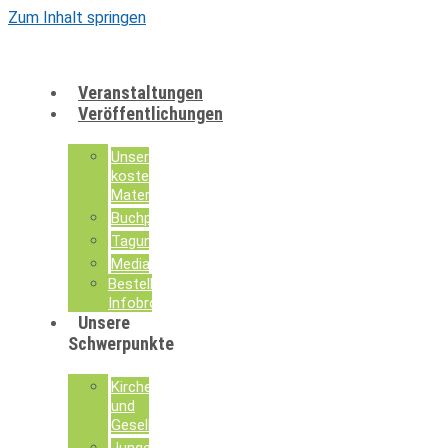
Zum Inhalt springen
Veranstaltungen
Veröffentlichungen
Unsere
kostenlosen
Materialien
Buchpublikationen
Tagungsdokumentationen
Mediathek
Bestellung
Infobroschüren
Unsere
Schwerpunkte
Kirche
und
Gesellschaft