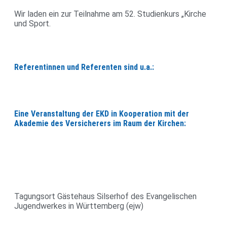
Wir laden ein zur Teil­nahme am 52. Stu­di­en­kurs „Kirche
und Sport.
Referentinnen und Referenten sind u.a.:
Eine Veranstaltung der EKD in Kooperation mit der
Akademie des Versicherers im Raum der Kirchen:
Tagungsort Gäs­te­haus Sils­erhof des Evan­ge­li­schen
Jugend­werkes in Würt­tem­berg (ejw)