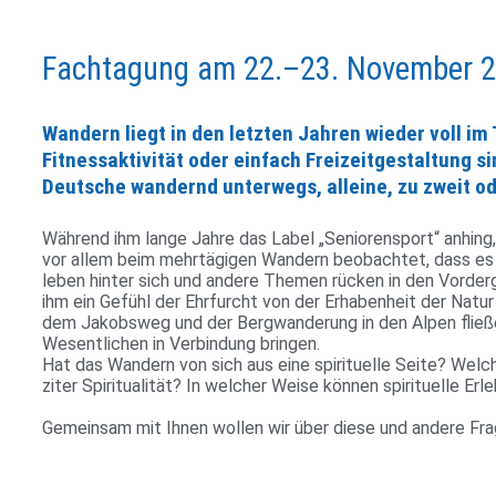
Fachtagung am 22.–23. November 2
Wandern liegt in den letzten Jahren wieder voll i
Fitnessaktivität oder einfach Freizeitgestaltung 
Deutsche wandernd unterwegs, alleine, zu zweit o
Wäh­rend ihm lange Jahre das Label „Senio­ren­sport“ anhing,
vor allem beim mehr­tä­gigen Wan­dern beob­achtet, dass es n
leben hinter sich und andere Themen rücken in den Vor­der­gr
ihm ein Gefühl der Ehr­furcht von der Erha­ben­heit der Nat
dem Jakobsweg und der Berg­wan­de­rung in den Alpen flie­ß
Wesent­li­chen in Ver­bin­dung bringen.
Hat das Wan­dern von sich aus eine spi­ri­tu­elle Seite? Welc
ziter Spi­ri­tua­lität? In wel­cher Weise können spi­ri­tu­elle Erl
Gemeinsam mit Ihnen wollen wir über diese und andere Frag