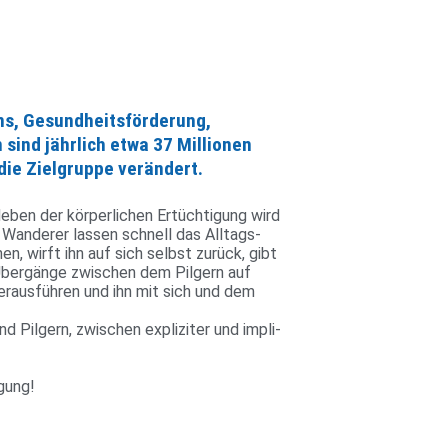
ins, Gesundheitsförderung,
sind jährlich etwa 37 Millionen
die Zielgruppe verändert.
en der kör­per­li­chen Ertüch­ti­gung wird
 Wan­derer lassen schnell das All­tags­
en, wirft ihn auf sich selbst zurück, gibt
Über­gänge zwi­schen dem Pil­gern auf
r­aus­führen und ihn mit sich und dem
Pil­gern, zwi­schen expli­ziter und impli­
gung!