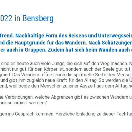
022 in Bensberg
m Trend. Nachhaltige Form des Reisens und Unterwegsse
sind die Hauptgründe für das Wandern. Nach Schätzungen 
der auch in Gruppen. Zudem hat sich beim Wanden auch 
 sind es heute auch viele Junge, die sich auf den Weg machen. Neb
icht nur gut für den Körper ist, son­dern auch der Seele gut tut.
und. Das Wan­dern öffnet auch die spi­ri­tu­elle Seite des Men­sch
ur und gibt ihm zugleich neue Kraft für den Alltag. So werden die 
end, weil beide den Men­schen zu einer Aus­zeit aus dem Alltag he
he Ver­bin­dungen, welche Abgrenzen gibt es zwi­schen Wan­dern und 
eb­nisse initi­iert werden?
en ins Gespräch kommen. Herz­liche Ein­la­dung zu dieser Fachta