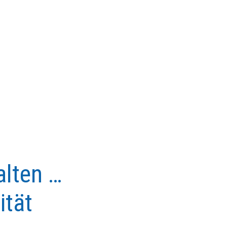
alten …
ität