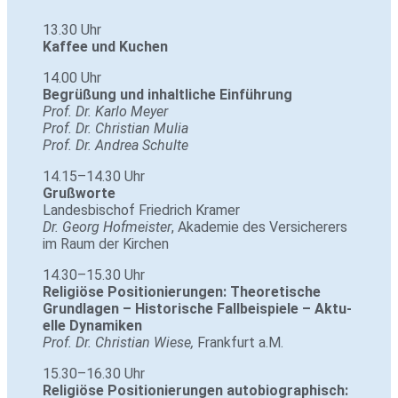
13.30 Uhr
Kaffee und Kuchen
14.00 Uhr
Begrü­ßung und inhalt­liche Ein­füh­rung
Prof. Dr. Karlo Meyer
Prof. Dr. Chris­tian Mulia
Prof. Dr. Andrea Schulte
14.15–14.30 Uhr
Gruß­worte
Lan­des­bi­schof Fried­rich Kramer
Dr. Georg Hof­meister
, Aka­demie des Ver­si­che­rers
im Raum der Kirchen
14.30–15.30 Uhr
Reli­giöse Posi­tio­nie­rungen: Theo­re­ti­sche
Grund­lagen – His­to­ri­sche Fall­bei­spiele – Aktu­
elle Dyna­miken
Prof. Dr. Chris­tian Wiese,
Frank­furt a.M.
15.30–16.30 Uhr
Reli­giöse Posi­tio­nie­rungen auto­bio­gra­phisch: