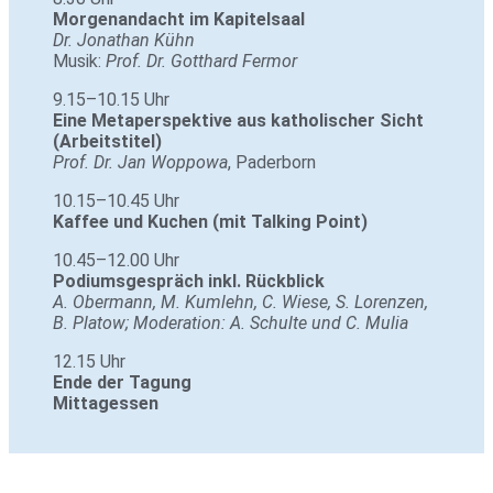
Mor­gen­an­dacht im Kapi­tel­saal
Dr. Jona­than Kühn
Musik:
Prof. Dr. Gott­hard Fermor
9.15–10.15 Uhr
Eine Meta­per­spek­tive aus katho­li­scher Sicht
(Arbeits­titel)
Prof. Dr. Jan Wop­powa
, Pader­born
10.15–10.45 Uhr
Kaffee und Kuchen (mit Tal­king Point)
10.45–12.00 Uhr
Podi­ums­ge­spräch inkl. Rück­blick
A. Ober­mann, M. Kum­lehn, C. Wiese, S. Lorenzen,
B. Platow; Mode­ra­tion: A. Schulte und C. Mulia
12.15 Uhr
Ende der Tagung
Mit­tag­essen