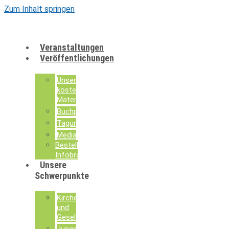
Zum Inhalt springen
Veranstaltungen
Veröffentlichungen
Unsere
kostenlosen
Materialien
Buchpublikationen
Tagungsdokumentationen
Mediathek
Bestellung
Infobroschüren
Unsere
Schwerpunkte
Kirche
und
Gesellschaft