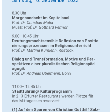
8.30 Uhr
Mor­gen­an­dacht im Kapi­tel­saal
Prof. Dr. Chris­tian Mulia
Musik:
Prof. Dr. Gott­hard Fermor
9.00–10.45 Uhr
Deu­tungs­macht­sen­sible Refle­xion von Posi­tio­
nie­rungs­pro­zessen im Reli­gi­ons­un­ter­richt
Prof. Dr. Mar­tina Kum­lehn
, Ros­tock
Dialog und Trans­for­ma­tion. Motive und Per­
spek­tiven einer plu­ra­lis­ti­schen Reli­gi­ons­päd­
agogik
Prof. Dr. Andreas Ober­mann
, Bonn
11.00– 12.45 Uhr
Stadtführung/ Kul­tur­pro­gramm
In 2–3 Erfurter Restau­rants werden Plätze für
das Mit­tag­essen reserviert
(1) Auf den Spuren von Chris­tian Gott­hilf Salz­