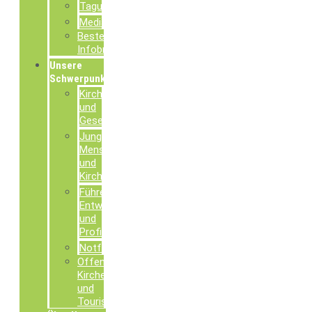
Tagungsdokumentationen
Mediathek
Bestellung
Infobroschüren
Unsere
Schwerpunkte
Kirche
und
Gesellschaft
Junge
Menschen
und
Kirche
Führen,
Entwickeln
und
Profilieren
Notfallseelsorge
Offene
Kirchen
und
Tourismusseelsorge