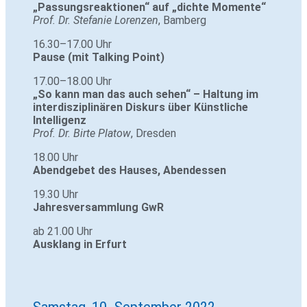
„Pas­sungs­re­ak­tionen“ auf „dichte Momente“
Prof. Dr. Ste­fanie Lorenzen
, Bam­berg
16.30–17.00 Uhr
Pause (mit Tal­king Point)
17.00–18.00 Uhr
„So kann man das auch sehen“ – Hal­tung im
inter­dis­zi­pli­nären Dis­kurs über Künst­liche
Intel­li­genz
Prof. Dr. Birte Platow
, Dresden
18.00 Uhr
Abend­gebet des Hauses,
Abend­essen
19.30 Uhr
Jah­res­ver­samm­lung GwR
ab 21.00 Uhr
Aus­klang in Erfurt
Samstag, 10. September 2022