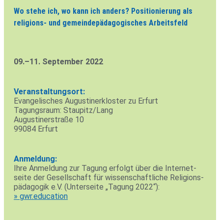
Wo stehe ich, wo kann ich anders? Positionierung als
religions- und gemeindepädagogisches Arbeitsfeld
09.–11. Sep­tember 2022
Ver­an­stal­tungsort:
Evan­ge­li­sches Augus­ti­ner­kloster zu Erfurt
Tagungs­raum: Staupitz/Lang
Augus­ti­ner­straße 10
99084 Erfurt
Anmel­dung:
Ihre Anmel­dung zur Tagung erfolgt über die Inter­net­
seite der Gesell­schaft für wis­sen­schaft­liche Reli­gi­ons­
päd­agogik e.V. (Unter­seite „Tagung 2022“):
» gwr.education