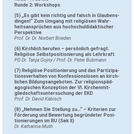
Runde 2: Workshops
(5) „Es gibt kein richtig und falsch in Glau­bens­
dingen!“ Zum Umgang mit reli­giösen Wahr­
heits­an­sprü­chen aus hoch­schul­di­dak­ti­scher
Per­spek­tive
Prof. Dr. Dr. Nor­bert Brieden
(6) Kirch­lich berufen – per­sön­lich gefragt.
Reli­giöse Selbst­po­si­tio­nie­rung als Lehr­kraft
PD Dr. Tanja Gojny / Prof. Dr. Peter Bubmann
(7) Reli­giöse Posi­tio­nie­rung und das Par­ti­zi­pa­
ti­ons­ver­halten von Kon­fes­si­ons­losen an kirch­
li­chen Bil­dungs­an­ge­boten. Zur reli­gi­ons­päd­
ago­gi­schen Kon­zep­tion der VI. Kir­chen­mit­
glied­schafts­un­ter­su­chung der EKD
Prof. Dr. David Käbisch
(8) „Nehmen Sie Stel­lung zu…“ – Kri­te­rien zur
För­de­rung und Bewer­tung begrün­deter Posi­
tio­nie­rungen im RU (Sek II)
Dr. Katha­rina Muth