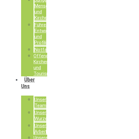
Junge
Menschen
und
Kirche
Führen,
Entwickeln
und
Profilieren
Notfallseelsorge
Offene
Kirchen
und
Tourismusseelsorge
Über
Uns
Unser
Team
Unsere
Wurzeln
Unsere
Arbeit
Unsere