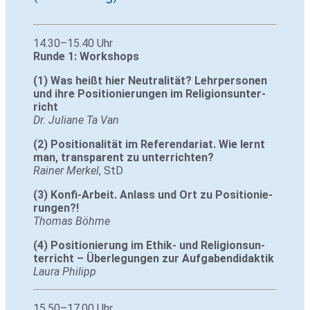
14.30–15.40 Uhr
Runde 1: Workshops
(1) Was heißt hier Neu­tra­lität? Lehr­per­sonen
und ihre Posi­tio­nie­rungen im Reli­gi­ons­un­ter­
richt
Dr. Juliane Ta Van
(2) Posi­tio­na­lität im Refe­ren­da­riat. Wie lernt
man, trans­pa­rent zu unter­richten?
Rainer Merkel
, StD
(3) Konfi-Arbeit. Anlass und Ort zu Posi­tio­nie­
rungen?!
Thomas Böhme
(4) Posi­tio­nie­rung im Ethik- und Reli­gi­ons­un­
ter­richt – Über­le­gungen zur Auf­ga­ben­di­daktik
Laura Philipp
15.50–17.00 Uhr