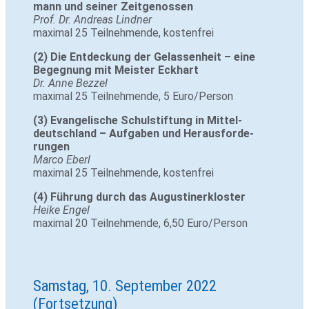
mann und seiner Zeit­ge­nossen
Prof. Dr. Andreas Lindner
maximal 25 Teil­neh­mende, kostenfrei
(2) Die Ent­de­ckung der Gelas­sen­heit – eine
Begeg­nung mit Meister Eck­hart
Dr. Anne Bezzel
maximal 25 Teil­neh­mende, 5 Euro/Person
(3) Evan­ge­li­sche Schul­stif­tung in Mit­tel­
deutsch­land – Auf­gaben und Her­aus­for­de­
rungen
Marco Eberl
maximal 25 Teil­neh­mende, kostenfrei
(4) Füh­rung durch das Augus­ti­ner­kloster
Heike Engel
maximal 20 Teil­neh­mende, 6,50 Euro/Person
Samstag, 10. September 2022
(Fortsetzung)