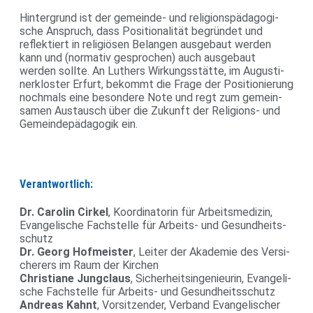
Hin­ter­grund ist der gemeinde- und reli­gi­ons­päd­ago­gi­
sche Anspruch, dass Posi­tio­na­lität begründet und
reflek­tiert in reli­giösen Belangen aus­ge­baut werden
kann und (nor­mativ gespro­chen) auch aus­ge­baut
werden sollte. An Luthers Wir­kungs­stätte, im Augus­ti­
ner­kloster Erfurt, bekommt die Frage der Posi­tio­nie­rung
noch­mals eine beson­dere Note und regt zum gemein­
samen Aus­tausch über die Zukunft der Reli­gions- und
Gemein­de­päd­agogik ein.
Verantwortlich:
Dr. Carolin Cirkel
, Koor­di­na­torin für Arbeits­me­dizin,
Evan­ge­li­sche Fach­stelle für Arbeits- und Gesund­heits­
schutz
Dr. Georg Hof­meister
, Leiter der Aka­demie des Ver­si­
che­rers im Raum der Kir­chen
Chris­tiane Jung­claus
, Sicher­heits­in­ge­nieurin, Evan­ge­li­
sche Fach­stelle für Arbeits- und Gesund­heits­schutz
Andreas Kahnt
, Vor­sit­zender, Ver­band Evan­ge­li­scher