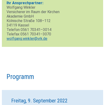
Ihr Ansprech­partner:
Wolf­gang Winkler
Ver­si­cherer im Raum der Kir­chen
Aka­demie GmbH
Köl­ni­sche Straße 108–112
34119 Kassel
Telefon 0561 70341–3014
Telefax 0561 70341–3070
wolfgang.winkler@vrk.de
Programm
Freitag, 9. September 2022