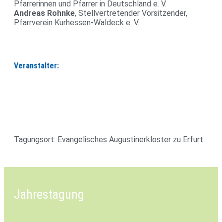
Pfar­re­rinnen und Pfarrer in Deutsch­land e. V.
Andreas Rohnke
, Stell­ver­tre­tender Vor­sit­zender,
Pfarr­verein Kur­hessen-Wal­deck e. V.
Veranstalter:
Tagungsort: Evan­ge­li­sches Augus­ti­ner­kloster zu Erfurt
Jahrestagung