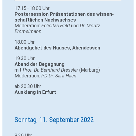
17.15–18.00 Uhr
Pos­ter­ses­sion Prä­sen­ta­tionen des wis­sen­
schaft­li­chen Nach­wuchses
Mode­ra­tion:
Feli­citas Held
und
Dr. Moritz
Emmelmann
18.00 Uhr
Abend­gebet des Hauses,
Abend­essen
19.30 Uhr
Abend der Begeg­nung
mit
Prof. Dr. Bern­hard Dressler
(Mar­burg)
Mode­ra­tion:
PD Dr. Sara Haen
ab 20.30 Uhr
Aus­klang in Erfurt
Sonntag, 11. September 2022
8.30 Uhr