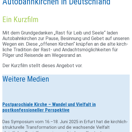
Autobahnkirchen in Deutschland
Ein Kurzfilm
Mit dem Grund­ge­danken „Rast für Leib und Seele“ laden
Auto­bahn­kir­chen zur Pause, Besin­nung und Gebet auf unseren
Wegen ein. Diese „offenen Kir­chen“ knüpfen an die alte kirch­
liche Tra­di­tion der Rast- und Andachts­mög­lich­keiten für
Pilger und Rei­sende am Weges­rand an.
Der Kurz­film stellt dieses Angebot vor.
Weitere Medien
Postparochiale Kirche – Wandel und Vielfalt in
postkonfessioneller Perspektive
Das Symposium vom 16.–18. Juni 2025 in Erfurt hat die kirchlich-
strukturelle Transformation und die wachsende Vielfalt