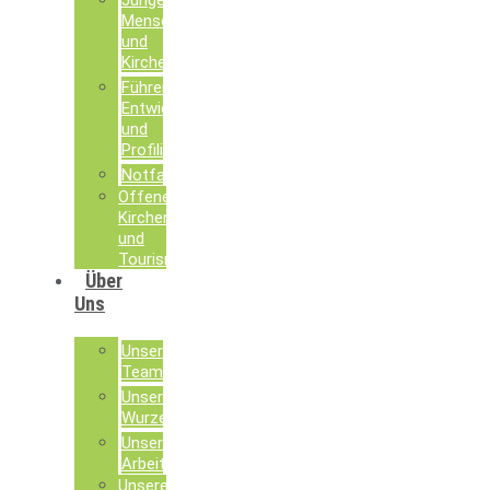
Junge
Menschen
und
Kirche
Führen,
Entwickeln
und
Profilieren
Notfallseelsorge
Offene
Kirchen
und
Tourismusseelsorge
Über
Uns
Unser
Team
Unsere
Wurzeln
Unsere
Arbeit
Unsere