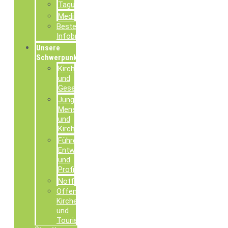
Tagungsdokumentationen
Mediathek
Bestellung
Infobroschüren
Unsere
Schwerpunkte
Kirche
und
Gesellschaft
Junge
Menschen
und
Kirche
Führen,
Entwickeln
und
Profilieren
Notfallseelsorge
Offene
Kirchen
und
Tourismusseelsorge