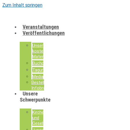
Zum Inhalt springen
Veranstaltungen
Veröffentlichungen
Unsere
kostenlosen
Materialien
Buchpublikationen
Tagungsdokumentationen
Mediathek
Bestellung
Infobroschüren
Unsere
Schwerpunkte
Kirche
und
Gesellschaft