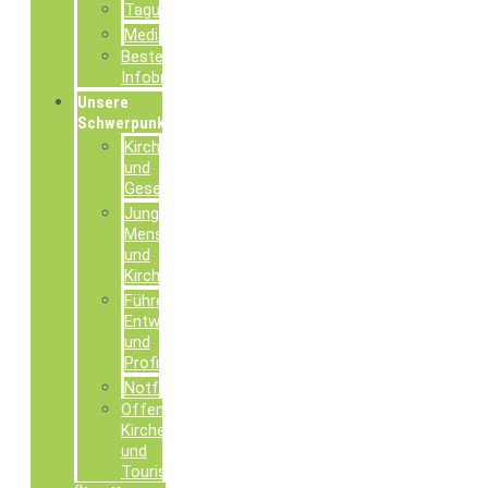
Tagungsdokumentationen
Mediathek
Bestellung
Infobroschüren
Unsere
Schwerpunkte
Kirche
und
Gesellschaft
Junge
Menschen
und
Kirche
Führen,
Entwickeln
und
Profilieren
Notfallseelsorge
Offene
Kirchen
und
Tourismusseelsorge