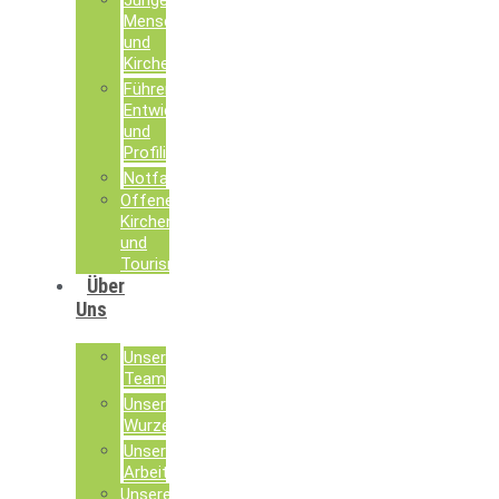
Junge
Menschen
und
Kirche
Führen,
Entwickeln
und
Profilieren
Notfallseelsorge
Offene
Kirchen
und
Tourismusseelsorge
Über
Uns
Unser
Team
Unsere
Wurzeln
Unsere
Arbeit
Unsere