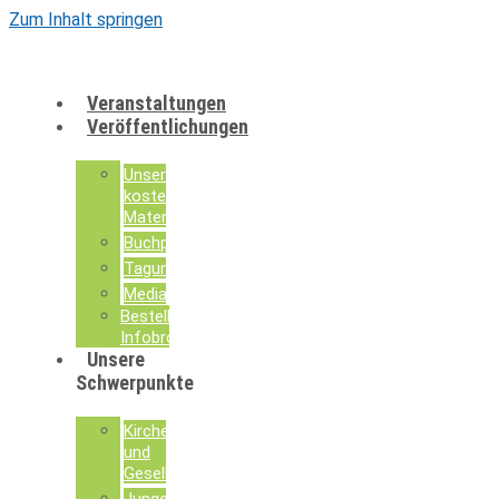
Zum Inhalt springen
Veranstaltungen
Veröffentlichungen
Unsere
kostenlosen
Materialien
Buchpublikationen
Tagungsdokumentationen
Mediathek
Bestellung
Infobroschüren
Unsere
Schwerpunkte
Kirche
und
Gesellschaft