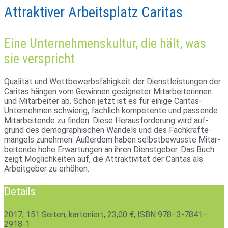
Attraktiver Arbeitsplatz Caritas
Eine Unternehmenskultur, die hält, was
sie verspricht
Qua­lität und Wett­be­werbs­fä­hig­keit der Dienst­leis­tungen der
Caritas hängen vom Gewinnen geeig­neter Mit­ar­bei­te­rinnen
und Mit­ar­beiter ab. Schon jetzt ist es für einige Caritas-
Unter­nehmen schwierig, fach­lich kom­pe­tente und pas­sende
Mit­ar­bei­tende zu finden. Diese Her­aus­for­de­rung wird auf­
grund des demo­gra­phi­schen Wan­dels und des Fach­kräf­te­
man­gels zunehmen. Außerdem haben selbst­be­wusste Mit­ar­
bei­tende hohe Erwar­tungen an ihren Dienst­geber. Das Buch
zeigt Mög­lich­keiten auf, die Attrak­ti­vität der Caritas als
Arbeit­geber zu erhöhen.
Details
2017, 151 Seiten, kartoniert, 23,00 €; ISBN 978–3‑7841–
2918‑1