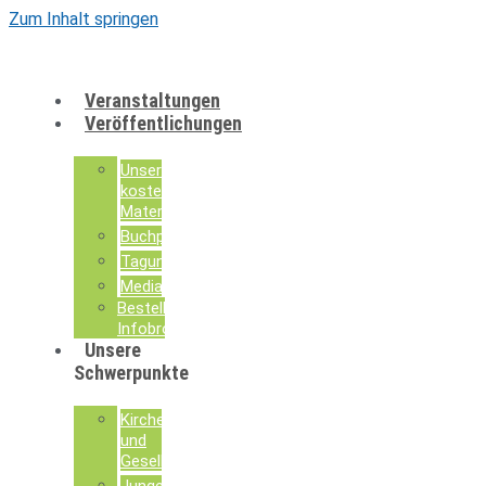
Zum Inhalt springen
Veranstaltungen
Veröffentlichungen
Unsere
kostenlosen
Materialien
Buchpublikationen
Tagungsdokumentationen
Mediathek
Bestellung
Infobroschüren
Unsere
Schwerpunkte
Kirche
und
Gesellschaft