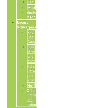
Tagungsdokumentationen
Mediathek
Bestellung
Infobroschüren
Unsere
Schwerpunkte
Kirche
und
Gesellschaft
Junge
Menschen
und
Kirche
Führen,
Entwickeln
und
Profilieren
Notfallseelsorge
Offene
Kirchen
und
Tourismusseelsorge