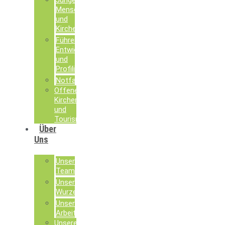
Junge
Menschen
und
Kirche
Führen,
Entwickeln
und
Profilieren
Notfallseelsorge
Offene
Kirchen
und
Tourismusseelsorge
Über
Uns
Unser
Team
Unsere
Wurzeln
Unsere
Arbeit
Unsere