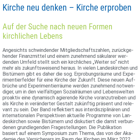
Kirche neu denken – Kirche erproben
Auf der Suche nach neuen Formen
kirchlichen Lebens
Ange­sichts schwin­dender Mit­glied­schafts­zahlen, zurück­ge­
hender Finanz­mittel und einem zuneh­mend säku­larer wer­
denden Umfeld stellt sich ein kirch­li­ches „Weiter so“ nicht
mehr als zukunfts­wei­send heraus. In vielen Lan­des­kir­chen und
Bis­tü­mern gibt es daher die sog. Erpro­bungs­räume und Expe­
ri­men­tier­felder für eine Kirche der Zukunft. Diese neuen Auf­
brüche und Expe­ri­men­tier­räume werden zuneh­mend not­wen­
diger, um in den viel­fäl­tigen Sozi­al­räumen und Lebens­welten
pro­aktiv eine dyna­misch agie­rende Kirche vor­an­zu­treiben und
als Kirche in ver­än­derter Gestalt zukünftig prä­sent und rele­
vant zu sein. Der Band reflek­tiert aus inter­dis­zi­pli­nären und
inter­na­tio­nalen Per­spek­tiven aktu­elle Pro­gramme von Lan­
des­kir­chen sowie Bis­tü­mern und dis­ku­tiert die damit ver­bun­
denen grund­le­genden Fra­ge­stel­lungen. Die Publi­ka­tion
basiert auf einem Sym­po­sium zum Thema, das von der Aka­
demie des Ver­si­che­rers im Raum der Kir­chen im März 2022