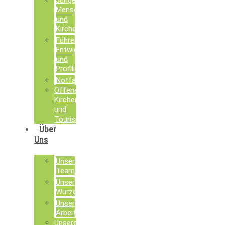
Junge
Menschen
und
Kirche
Führen,
Entwickeln
und
Profilieren
Notfallseelsorge
Offene
Kirchen
und
Tourismusseelsorge
Über
Uns
Unser
Team
Unsere
Wurzeln
Unsere
Arbeit
Unsere