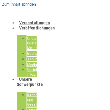
Zum Inhalt springen
Veranstaltungen
Veröffentlichungen
Unsere
kostenlosen
Materialien
Buchpublikationen
Tagungsdokumentationen
Mediathek
Bestellung
Infobroschüren
Unsere
Schwerpunkte
Kirche
und
Gesellschaft