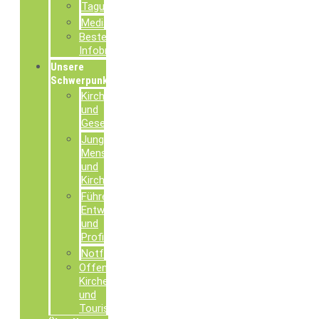
Tagungsdokumentationen
Mediathek
Bestellung
Infobroschüren
Unsere
Schwerpunkte
Kirche
und
Gesellschaft
Junge
Menschen
und
Kirche
Führen,
Entwickeln
und
Profilieren
Notfallseelsorge
Offene
Kirchen
und
Tourismusseelsorge