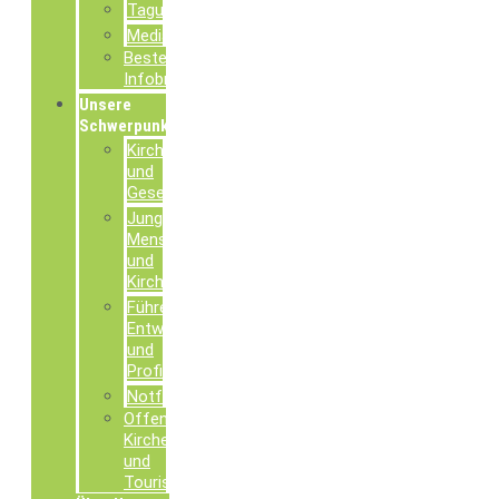
Tagungsdokumentationen
Mediathek
Bestellung
Infobroschüren
Unsere
Schwerpunkte
Kirche
und
Gesellschaft
Junge
Menschen
und
Kirche
Führen,
Entwickeln
und
Profilieren
Notfallseelsorge
Offene
Kirchen
und
Tourismusseelsorge