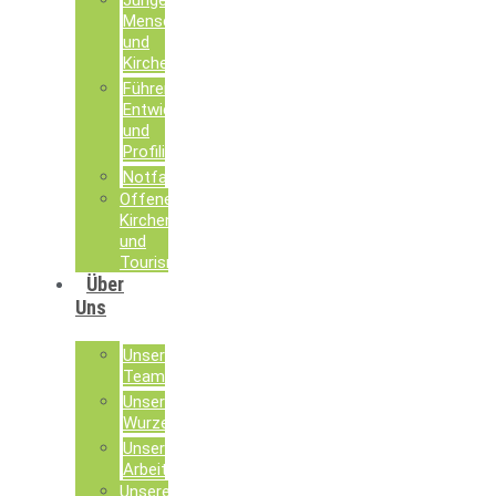
Junge
Menschen
und
Kirche
Führen,
Entwickeln
und
Profilieren
Notfallseelsorge
Offene
Kirchen
und
Tourismusseelsorge
Über
Uns
Unser
Team
Unsere
Wurzeln
Unsere
Arbeit
Unsere