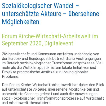
Sozialökologischer Wandel –
unterschätzte Akteure – übersehene
Möglichkeiten
Forum Kirche-Wirtschaft-Arbeitswelt im
September 2020, Digitalevent
Zivil­ge­sell­schaft und Kom­munen ent­falten unab­hängig von
der Europa- und Bun­des­po­litik beträcht­liche Anstren­gungen
im Bereich sozi­al­öko­lo­gi­scher Trans­for­ma­ti­ons­pro­zesse. Viel
mehr als die Welt­kli­ma­po­litik lie­fern lokale Initia­tiven und
Pro­jekte prag­ma­ti­sche Ansätze zur Lösung glo­baler
Probleme.
Das Forum Kirche-Wirt­schaft-Arbeits­welt hat daher den Blick
auf unter­schätzte Akteure, über­se­hene Mög­lich­keiten und
unbe­ach­tete Chancen gelenkt und auch die Aus­wir­kungen
sozial- öko­lo­gi­scher Trans­for­ma­ti­ons­pro­zesse auf Wirt­schaft
und Arbeits­welt thematisiert.