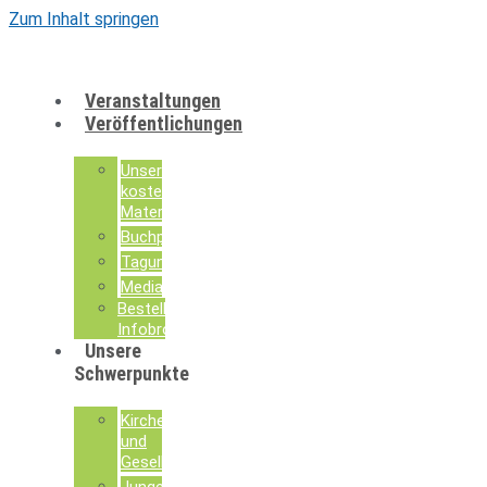
Zum Inhalt springen
Veranstaltungen
Veröffentlichungen
Unsere
kostenlosen
Materialien
Buchpublikationen
Tagungsdokumentationen
Mediathek
Bestellung
Infobroschüren
Unsere
Schwerpunkte
Kirche
und
Gesellschaft