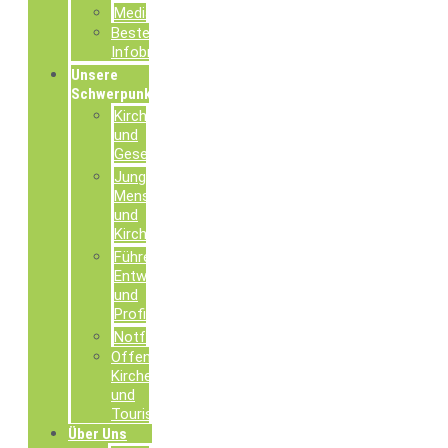
Mediathek
Bestellung
Infobroschüren
Unsere
Schwerpunkte
Kirche
und
Gesellschaft
Junge
Menschen
und
Kirche
Führen,
Entwickeln
und
Profilieren
Notfallseelsorge
Offene
Kirchen
und
Tourismusseelsorge
Über Uns