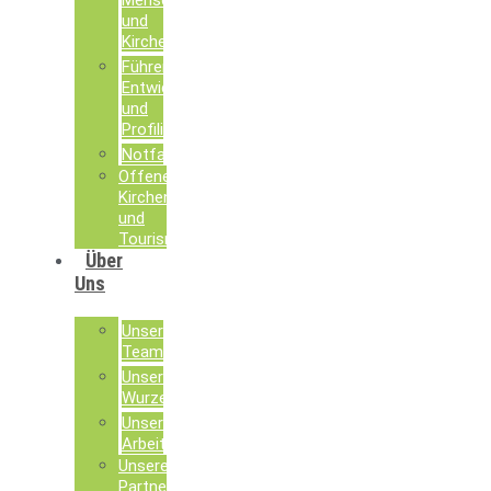
Menschen
und
Kirche
Führen,
Entwickeln
und
Profilieren
Notfallseelsorge
Offene
Kirchen
und
Tourismusseelsorge
Über
Uns
Unser
Team
Unsere
Wurzeln
Unsere
Arbeit
Unsere
Partner