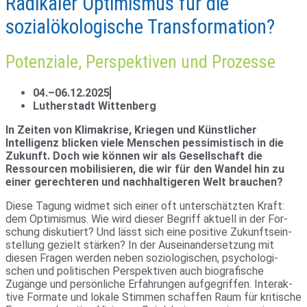
Radikaler Optimismus für die
sozialökologische Transformation?
Potenziale, Perspektiven und Prozesse
04.–06.12.2025
Lutherstadt Wittenberg
In Zeiten von Klimakrise, Kriegen und Künstlicher
Intelligenz blicken viele Menschen pessimistisch in die
Zukunft. Doch wie können wir als Gesellschaft die
Ressourcen mobilisieren, die wir für den Wandel hin zu
einer gerechteren und nachhaltigeren Welt brauchen?
Diese Tagung widmet sich einer oft unter­schätzten Kraft:
dem Opti­mismus. Wie wird dieser Begriff aktuell in der For­
schung dis­ku­tiert? Und lässt sich eine posi­tive Zukunft­s­ein­
stel­lung gezielt stärken? In der Aus­ein­an­der­set­zung mit
diesen Fragen werden neben sozio­lo­gi­schen, psy­cho­lo­gi­
schen und poli­ti­schen Per­spek­tiven auch bio­gra­fi­sche
Zugänge und per­sön­liche Erfah­rungen auf­ge­griffen. Inter­ak­
tive For­mate und lokale Stimmen schaffen Raum für kri­ti­sche